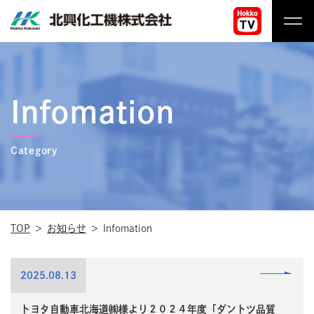
コ
ン
テ
北
ン
興
ツ
化
へ
Infomation
工
ス
機
キ
株
ッ
Category
式
プ
会
社
TOP
お知らせ
Infomation
read
2025.08.13
more
トヨタ自動車北海道㈱様より２０２４年度「ダントツ品質