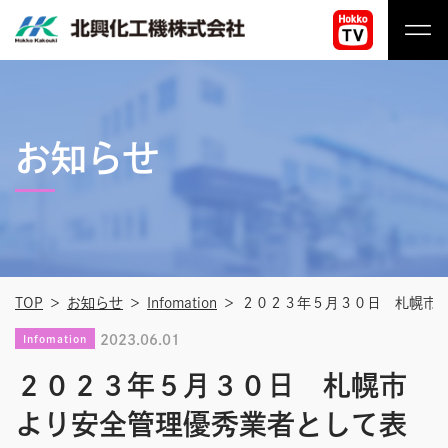
コ
ン
テ
北
ン
興
ツ
化
へ
工
お知らせ
ス
機
キ
株
ッ
式
プ
会
社
TOP
お知らせ
Infomation
２０２３年５月３０日 札幌市
2023.06.01
Infomation
２０２３年５月３０日 札幌市
より安全管理優秀業者として表