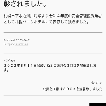
彰されました。
札幌市下水道河川局殿より令和４年度の安全管理優秀業者
として札幌パークホテルにて表彰して頂きました。
Published:
2023.06.01
Category:
Infomation
投
Prev
稿
２０２２年８月１１日保護いぬネコ譲渡会３回目を開催致しま
す。
ナ
Next
ビ
北興化工機はＳＤＧｓを宣言致しました
ゲ
ー
PAGE