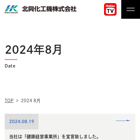
コ
ン
テ
北
ン
興
ツ
化
へ
工
2024年8月
ス
機
キ
株
ッ
Date
式
プ
会
社
TOP
2024 8月
read
2024.08.19
more
当社は「健康経営事業所」を宣言致しました。