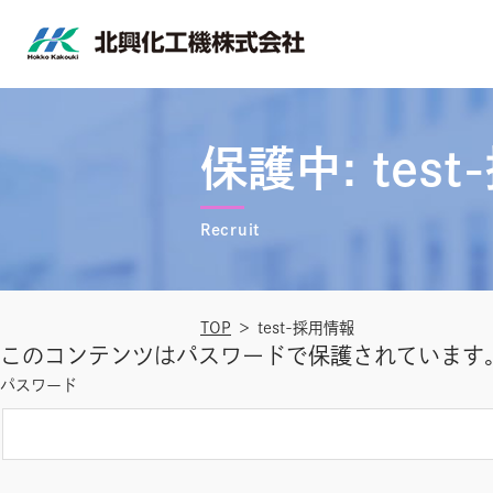
コ
ン
テ
北
ン
興
ツ
保護中: tes
化
へ
工
ス
機
キ
Recruit
株
ッ
式
プ
会
TOP
test-採用情報
社
このコンテンツはパスワードで保護されています
パスワード