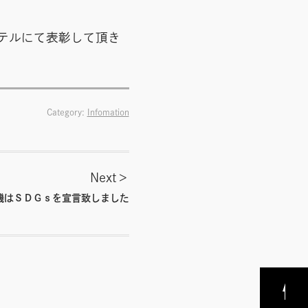
テルにて表彰して頂き
Category:
Infomation
Next
機はＳＤＧｓを宣言致しました
PAGE
TOP