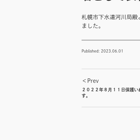
札幌市下水道河川局殿
ました。
Published:
2023.06.01
投
Prev
稿
２０２２年８月１１日保護い
す。
ナ
ビ
ゲ