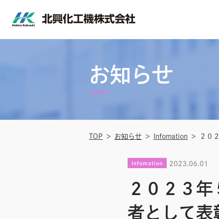
コ
ン
テ
北
ン
興
ツ
お知らせ
化
へ
工
ス
機
キ
株
ッ
式
プ
TOP
お知らせ
Infomation
２０
会
社
2023.06.01
Infomation
２０２３年
者として表